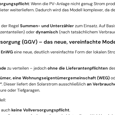
orgungspflicht
: Wenn die PV-Anlage nicht genug Strom prod
ter weiterliefern. Dadurch wird das Modell komplexer, da der
 der Regel
Summen- und Unterzähler
zum Einsatz. Auf Bas
ozentanteilen) oder
dynamisch
(nach tatsächlichem Verbrauch
sorgung (GGV) – das neue, vereinfachte Mode
b EnWG
eine neue, deutlich vereinfachte Form der lokalen Str
ude
zu verteilen – jedoch
ohne die Lieferantenpflichten
des
tümer, eine Wohnungseigentümergemeinschaft (WEG)
od
“
. Dieser liefert den Solarstrom ausschließlich
an Verbrauche
lure oder Tiefgaragen.
ll:
r auch
keine Vollversorgungspflicht
.