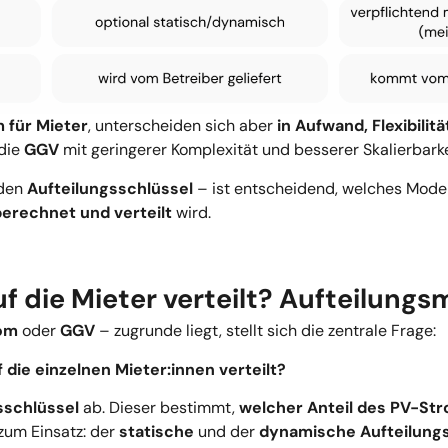
m für Mieter
, unterscheiden sich aber
in Aufwand, Flexibilit
 die
GGV
mit geringerer Komplexität und besserer Skalierbarke
 den
Aufteilungsschlüssel
– ist entscheidend, welches Modell
berechnet und verteilt
wird.
f die Mieter verteilt? Aufteilungs
om
oder
GGV
– zugrunde liegt, stellt sich die zentrale Frage:
die einzelnen Mieter:innen verteilt?
sschlüssel
ab. Dieser bestimmt,
welcher Anteil des PV-St
zum Einsatz: der
statische
und der
dynamische Aufteilung