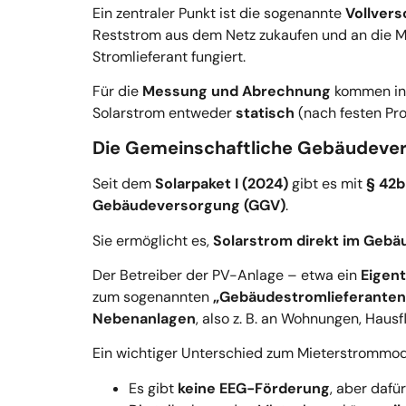
Ein zentraler Punkt ist die sogenannte
Vollvers
Reststrom aus dem Netz zukaufen und an die Mie
Stromlieferant fungiert.
Für die
Messung und Abrechnung
kommen in
Solarstrom entweder
statisch
(nach festen Pr
Die Gemeinschaftliche Gebäudever
Seit dem
Solarpaket I (2024)
gibt es mit
§ 42
Gebäudeversorgung (GGV)
.
Sie ermöglicht es,
Solarstrom direkt im Gebä
Der Betreiber der PV-Anlage – etwa ein
Eigen
zum sogenannten
„Gebäudestromlieferanten
Nebenanlagen
, also z. B. an Wohnungen, Hausf
Ein wichtiger Unterschied zum Mieterstrommode
Es gibt
keine EEG-Förderung
, aber dafü