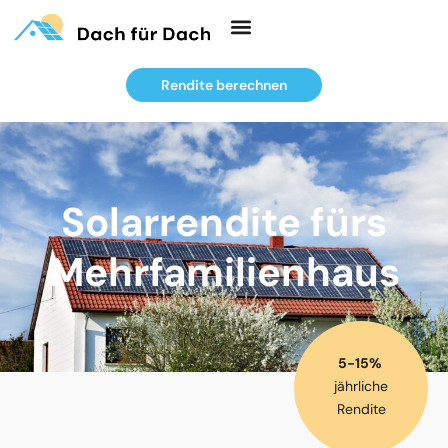
Rendite berechnen
Solarrendite fürs
Mehrfamilienhaus
5-15%
jährliche
Rendite