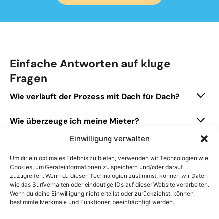
Einfache Antworten auf kluge
Fragen
Wie verläuft der Prozess mit Dach für Dach?
Wie überzeuge ich meine Mieter?
Einwilligung verwalten
Was passiert bei einem Mieterwechsel?
Um dir ein optimales Erlebnis zu bieten, verwenden wir Technologien wie
Cookies, um Geräteinformationen zu speichern und/oder darauf
Wer kümmert sich um die Planung und
zuzugreifen. Wenn du diesen Technologien zustimmst, können wir Daten
Installation der Solaranlage?
wie das Surfverhalten oder eindeutige IDs auf dieser Website verarbeiten.
Wenn du deine Einwilligung nicht erteilst oder zurückziehst, können
bestimmte Merkmale und Funktionen beeinträchtigt werden.
Wie läuft der Betrieb der Solaranlage?