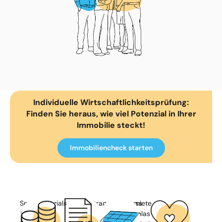
Individuelle Wirtschaftlichkeitsprüfung:
Finden Sie heraus, wie viel Potenzial in Ihrer
Immobilie steckt!
Immobiliencheck starten
Sparpotenzials
Vertragsabschluss
Vermieter
Ihres
zwischen
veranlasst