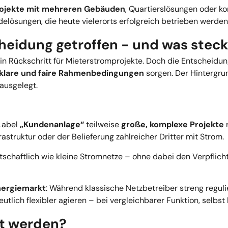
ojekte mit mehreren Gebäuden
, Quartierslösungen oder ko
elösungen, die heute vielerorts erfolgreich betrieben werden
eidung getroffen - und was steck
in Rückschritt für Mieterstromprojekte. Doch die Entscheidung
klare und faire Rahmenbedingungen
sorgen. Der Hintergrun
ausgelegt.
Label
„Kundenanlage“
teilweise
große, komplexe Projekte
r
truktur oder der Belieferung zahlreicher Dritter mit Strom.
rtschaftlich wie kleine Stromnetze – ohne dabei den Verpflich
nergiemarkt
: Während klassische Netzbetreiber streng reguli
tlich flexibler agieren – bei vergleichbarer Funktion, selbst
st werden?