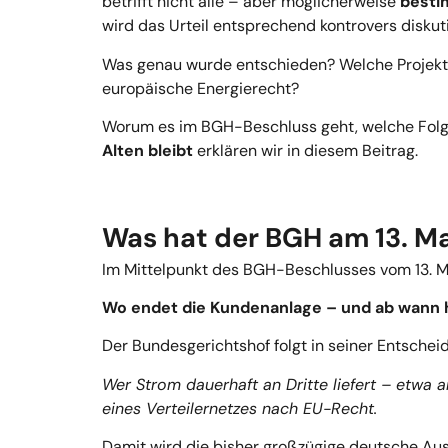
betrifft nicht alle – aber möglicherweise
besti
wird das Urteil entsprechend kontrovers diskut
Was genau wurde entschieden? Welche Projekte 
europäische Energierecht?
Worum es im BGH-Beschluss geht, welche Fol
Alten bleibt
erklären wir in diesem Beitrag.
Was hat der BGH am 13. M
Im Mittelpunkt des BGH-Beschlusses vom 13. Ma
Wo endet die Kundenanlage – und ab wann ha
Der Bundesgerichtshof folgt in seiner Entsche
Wer Strom dauerhaft an Dritte liefert – etwa a
eines Verteilernetzes nach EU-Recht.
Damit wird die bisher großzügige deutsche Ausl