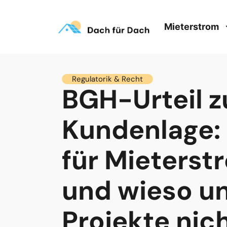
Mieterstrom
Regulatorik & Recht
BGH-Urteil z
Kundenlage:
für Mieterst
und wieso u
Projekte nic