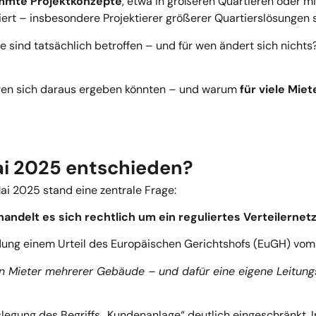
mmte Projektkonzepte
, etwa in größeren Quartieren oder 
iert – insbesondere Projektierer größerer Quartierslösungen 
sind tatsächlich betroffen – und für wen ändert sich nichts?
gen sich daraus ergeben könnten – und warum
für viele Mie
ai 2025 entschieden?
i 2025 stand eine zentrale Frage:
ndelt es sich rechtlich um ein reguliertes Verteilernet
idung einem Urteil des Europäischen Gerichtshofs (EuGH) vom
n Mieter mehrerer Gebäude – und dafür eine eigene Leitungsi
egung des Begriffs „Kundenanlage“ deutlich eingeschränkt. I