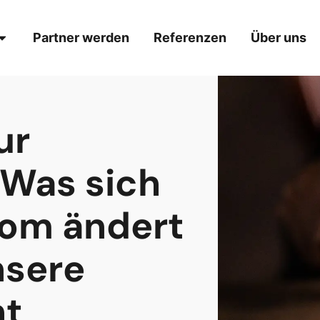
Partner werden
Referenzen
Über uns
ur
 Was sich
rom ändert
nsere
ht