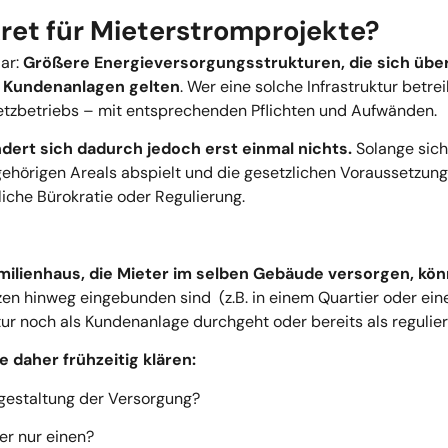
kret für Mieterstromprojekte?
ar:
Größere Energieversorgungsstrukturen, die sich üb
s Kundenanlagen gelten
. Wer eine solche Infrastruktur betrei
etzbetriebs
– mit entsprechenden Pflichten und Aufwänden.
ndert sich dadurch jedoch
erst einmal nichts
.
Solange sic
ehörigen Areals
abspielt und die gesetzlichen Voraussetzunge
iche Bürokratie oder Regulierung.
milienhaus
, die Mieter im selben Gebäude versorgen,
kön
zen hinweg
eingebunden sind (z.B. in einem Quartier oder eine
tur noch als Kundenanlage durchgeht oder bereits als reguliert
e daher frühzeitig klären:
sgestaltung der Versorgung?
r nur einen?