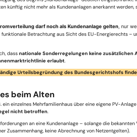
n künftig nicht mehr als Kundenanlagen anerkannt werden, 
Stromverteilung darf noch als Kundenanlage gelten
, nur we
e
funktionale Betrachtung aus Sicht des EU-Energierechts
– un
ich, dass
nationale Sonderregelungen keine zusätzlichen 
nenmarktrichtlinie erlaubt
.
ständige Urteilsbegründung des Bundesgerichtshofs find
lles beim Alten
 B. ein einzelnes Mehrfamilienhaus über eine eigene PV-Anlage
egel nicht betroffen
.
Anforderungen an eine Kundenanlage – solange die bekannten 
er Zusammenhang, keine Abrechnung von Netzentgelten).