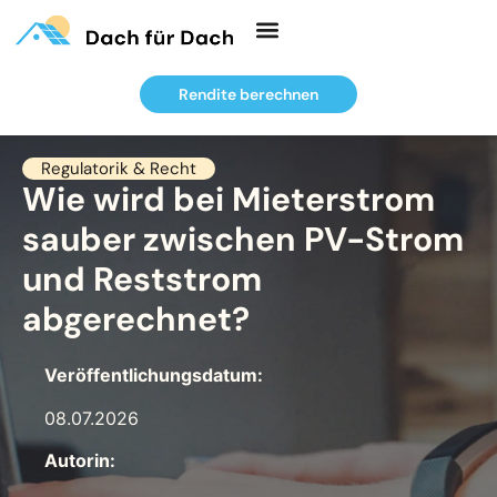
Rendite berechnen
Regulatorik & Recht
Wie wird bei Mieterstrom
Regulatorik & Recht
Wie wird bei
sauber zwischen PV-Strom
Mieterstrom sauber
und Reststrom
zwischen PV-Strom und
abgerechnet?
Reststrom abgerechnet?
Veröffentlichungsdatum:
Veröffentlichungsdatum:
08.07.2026
08.07.2026
Autorin:
Autorin: