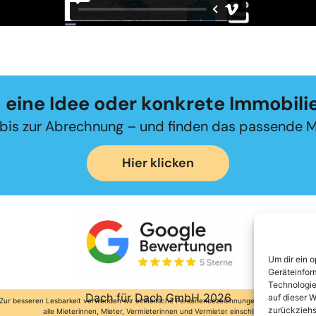
 eine Idee oder konkrete Immobilie
g bis zur Abrechnung – und finden das passende 
Hier klicken
Um dir ein 
Geräteinfor
Technologie
Dach für Dach GmbH 2026
auf dieser W
Zur besseren Lesbarkeit verwenden wir einheitliche Personenbezeichnungen, die ausdrücklic
zurückziehs
alle Mieterinnen, Mieter, Vermieterinnen und Vermieter einschließen.