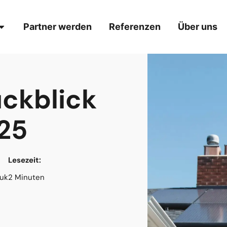
Partner werden
Referenzen
Über uns
ückblick
25
Lesezeit:
zuk
2 Minuten