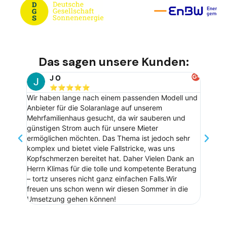
Das sagen unsere Kunden:
J O
⭐️⭐️⭐️⭐️⭐️
Wir haben lange nach einem passenden Modell und
Danke f
Anbieter für die Solaranlage auf unserem
ganzen K
Mehrfamilienhaus gesucht, da wir sauberen und
mit den
günstigen Strom auch für unsere Mieter
ermöglichen möchten. Das Thema ist jedoch sehr
komplex und bietet viele Fallstricke, was uns
Kopfschmerzen bereitet hat. Daher Vielen Dank an
Herrn Klimas für die tolle und kompetente Beratung
– tortz unseres nicht ganz einfachen Falls.Wir
freuen uns schon wenn wir diesen Sommer in die
Umsetzung gehen können!