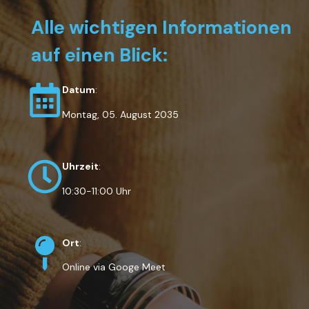
Alle wichtigen Informationen
auf einen Blick:
Datum
:
Montag, 05. August 2035
Uhrzeit
:
10:30-11:00 Uhr
Ort
:
Online via Googe Meet