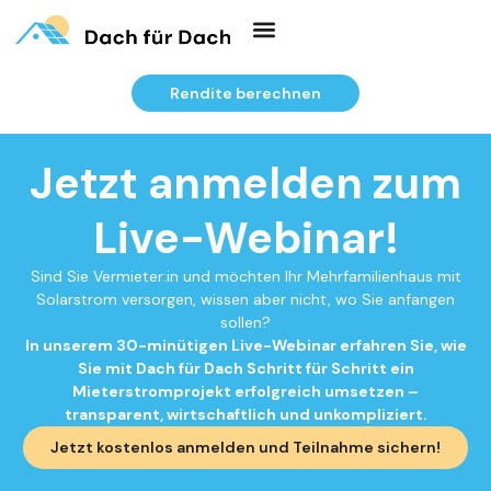
Rendite berechnen
Jetzt anmelden zum
Live-Webinar!
Sind Sie Vermieter:in und möchten Ihr Mehrfamilienhaus mit
Solarstrom versorgen, wissen aber nicht, wo Sie anfangen
sollen?
In unserem 30-minütigen Live-Webinar erfahren Sie, wie
Sie mit Dach für Dach Schritt für Schritt ein
Mieterstromprojekt erfolgreich umsetzen –
transparent, wirtschaftlich und unkompliziert.
Jetzt kostenlos anmelden und Teilnahme sichern!