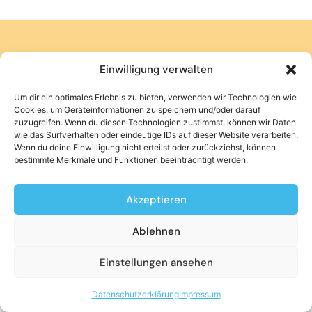
Einwilligung verwalten
Um dir ein optimales Erlebnis zu bieten, verwenden wir Technologien wie
Cookies, um Geräteinformationen zu speichern und/oder darauf
Impressum und Datenschtz
zuzugreifen. Wenn du diesen Technologien zustimmst, können wir Daten
Kontakt
wie das Surfverhalten oder eindeutige IDs auf dieser Website verarbeiten.
Jobs
Wenn du deine Einwilligung nicht erteilst oder zurückziehst, können
bestimmte Merkmale und Funktionen beeinträchtigt werden.
Dach für Dach GmbH 2026
Zur besseren Lesbarkeit verwenden wir einheitliche
Personenbezeichnungen, die ausdrücklich alle
Mieterinnen, Mieter, Vermieterinnen und
Akzeptieren
Vermieter einschließen.
Ablehnen
Einstellungen ansehen
Datenschutzerklärung
Impressum