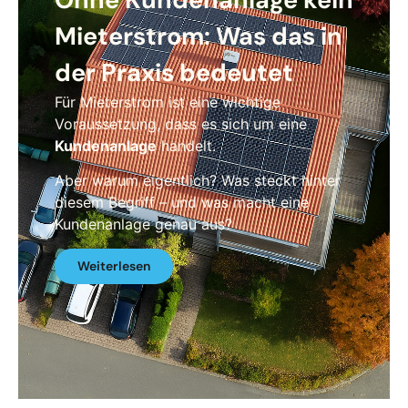
Mieterstrom: Was das in
der Praxis bedeutet
Für Mieterstrom ist eine wichtige
Voraussetzung, dass es sich um eine
Kundenanlage
handelt.
Aber warum eigentlich? Was steckt hinter
diesem Begriff – und was macht eine
Kundenanlage genau aus?
Weiterlesen