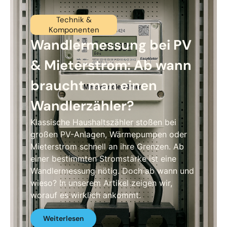
Technik &
Komponenten
Wandlermessung bei PV
& Mieterstrom: Ab wann
braucht man einen
Wandlerzähler?
Klassische Haushaltszähler stoßen bei
großen PV-Anlagen, Wärmepumpen oder
Mieterstrom schnell an ihre Grenzen. Ab
einer bestimmten Stromstärke ist eine
Wandlermessung nötig. Doch ab wann und
wieso? In unserem Artikel zeigen wir,
worauf es wirklich ankommt.
Weiterlesen