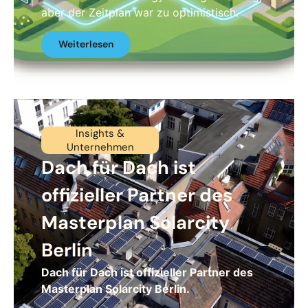
aber der Zeitplan war zu optimistisch.
Weiterlesen
Insights &
Unternehmen
Dach für Dach ist
offizieller Partner des
Masterplan Solarcity
Berlin
Dach für Dach ist offizieller Partner des
Masterplan Solarcity Berlin.