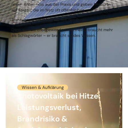
unser Know-how aus der Praxis und geben Antworten
auf Fragen, die im Netz oft offenbleiben.
Transparent. Verständlich. Auf den Punkt.
Denn wer die Energiewende ersnt meint, braucht mehr
als Schlagwörter – er braucht solides Wissen.
Wissen & Aufklärung
Photovoltaik bei Hitze:
Leistungsverlust,
Brandrisiko &