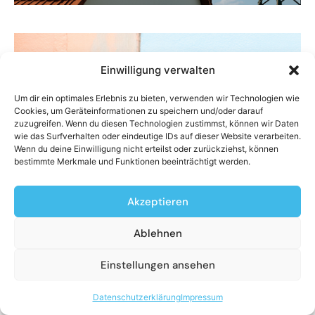
Wissen & Aufklärung
Einwilligung verwalten
Wie rechne ich die
Um dir ein optimales Erlebnis zu bieten, verwenden wir Technologien wie
Wärmepumpe ab?
Cookies, um Geräteinformationen zu speichern und/oder darauf
zuzugreifen. Wenn du diesen Technologien zustimmst, können wir Daten
wie das Surfverhalten oder eindeutige IDs auf dieser Website verarbeiten.
HeizkostenV,
Wenn du deine Einwilligung nicht erteilst oder zurückziehst, können
bestimmte Merkmale und Funktionen beeinträchtigt werden.
Transparenz und
Mieterstrom im
Akzeptieren
Vergleich
Ablehnen
Wie wird die Wärmepumpe abgerechnet?
Einstellungen ansehen
Nach Heizkostenverordnung, mit
zusätzlicher Transparenz oder im
Datenschutzerklärung
Impressum
Mieterstrommodell – wir erklären die drei