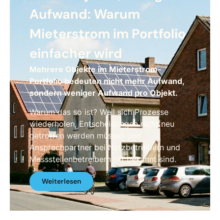
Aufwand: Warum
Mieterstrom im Portfolio
einfacher wird
Mehrere Objekte im Mieterstrom-
Portfolio bedeuten nicht mehr Aufwand,
sondern weniger Aufwand pro Objekt.
Warum das so ist? Weil sich Prozesse
wiederholen, Entscheidungen nicht neu
getroffen werden müssen und
Ansprechpartner bei Netzbetreibern und
Messstellenbetreibern oft bekannt sind.
Weiterlesen