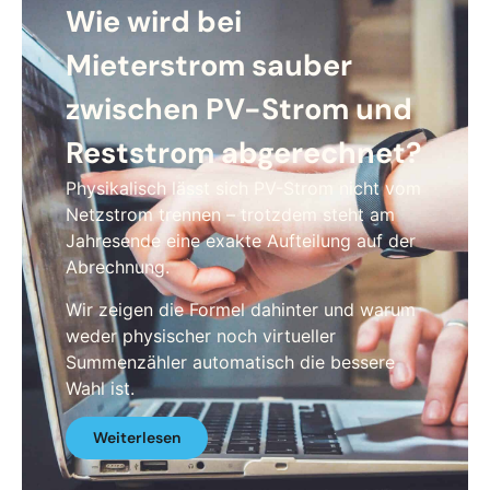
Wie wird bei
Mieterstrom sauber
zwischen PV-Strom und
Reststrom abgerechnet?
Physikalisch lässt sich PV-Strom nicht vom
Netzstrom trennen – trotzdem steht am
Jahresende eine exakte Aufteilung auf der
Abrechnung.
Wir zeigen die Formel dahinter und warum
weder physischer noch virtueller
Summenzähler automatisch die bessere
Wahl ist.
Weiterlesen