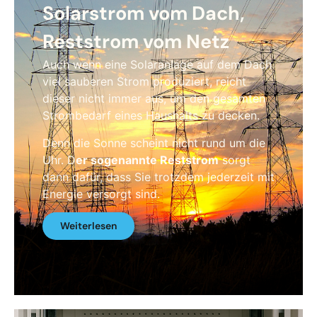
Solarstrom vom Dach,
Reststrom vom Netz
Auch wenn eine Solaranlage auf dem Dach
viel sauberen Strom produziert, reicht
dieser nicht immer aus, um den gesamten
Strombedarf eines Haushalts zu decken.
Denn die Sonne scheint nicht rund um die
Uhr. D
er sogenannte Reststrom
sorgt
dann dafür, dass Sie trotzdem jederzeit mit
Energie versorgt sind.
Weiterlesen