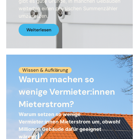
gibt es gute Gründe, in manchen Gebäuden
weiterhin einen physischen Summenzähler
umzusetzen.
Weiterlesen
Wissen & Aufklärung
Warum machen so
wenige Vermieter:innen
Mieterstrom?
Warum setzen so wenige
Vermieter:innen Mieterstrom um, obwohl
Millionen Gebäude dafür geeignet
wären?