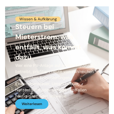
Wissen & Aufklärung
Steuern bei
Mieterstrom: was
entfällt, was kommt
dazu
Wer eine PV-Anlage auf einem Mietshaus
betreibt, profitiert heute von zahlreichen
steuerlichen Erleichterungen.
Einkommensteuer, Umsatzsteuer,
Netzentgelte oder Umlagen entfallen
häufig ganz oder teilweise.
Weiterlesen