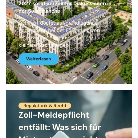
2027 sorgt derzeit für Diskussionen in
der Solarbranche.
Der Text deutet auf grundlegende
Änderungen bei der Förderung von
Photovoltaik hin – insbesondere für
kleinere Dachanlagen.
Weiterlesen
Regulatorik & Recht
Zoll-Meldepflicht
entfällt: Was sich für