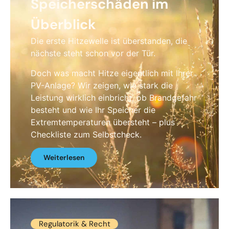
Speicherschäden im
Überblick
Die erste Hitzewelle ist überstanden, die
nächste steht schon vor der Tür.
Doch was macht Hitze eigentlich mit Ihrer
PV-Anlage? Wir zeigen, wie stark die
Leistung wirklich einbricht, ob Brandgefahr
besteht und wie Ihr Speicher die
Extremtemperaturen übersteht – plus
Checkliste zum Selbstcheck.
Weiterlesen
Regulatorik & Recht