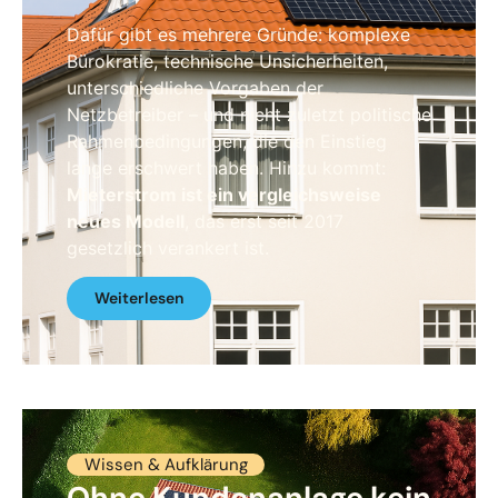
Dafür gibt es mehrere Gründe: komplexe
Bürokratie, technische Unsicherheiten,
unterschiedliche Vorgaben der
Netzbetreiber – und nicht zuletzt politische
Rahmenbedingungen, die den Einstieg
lange erschwert haben. Hinzu kommt:
Mieterstrom ist ein vergleichsweise
neues Modell
, das erst seit 2017
gesetzlich verankert ist.
Weiterlesen
Wissen & Aufklärung
Ohne Kundenanlage kein