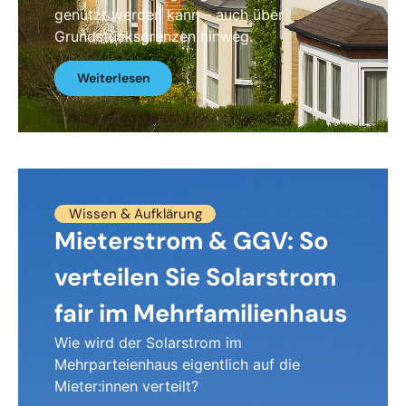
genutzt werden kann – auch über
Grundstücksgrenzen hinweg.
Weiterlesen
Wissen & Aufklärung
Mieterstrom & GGV: So
verteilen Sie Solarstrom
fair im Mehrfamilienhaus
Wie wird der Solarstrom im
Mehrparteienhaus eigentlich auf die
Mieter:innen verteilt?