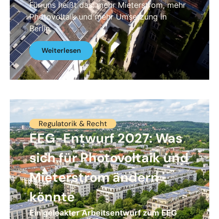
Für uns heißt das: mehr Mieterstrom, mehr
Photovoltaik und mehr Umsetzung in
Berlin.
Weiterlesen
Regulatorik & Recht
EEG-Entwurf 2027: Was
sich für Photovoltaik und
Mieterstrom ändern
könnte
Ein geleakter Arbeitsentwurf zum EEG