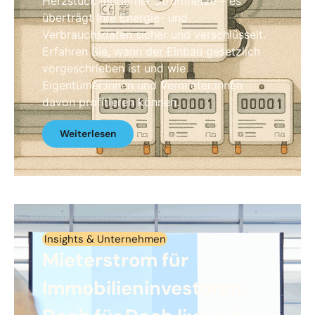
Herzstück moderner Stromnetze – es
überträgt Ihre Energie- und
Verbrauchsdaten sicher und verschlüsselt.
Erfahren Sie, wann der Einbau gesetzlich
vorgeschrieben ist und wie
Eigentümer:innen und Vermieter:innen
davon profitieren können.
Weiterlesen
Insights & Unternehmen
Mieterstrom für
Immobilieninvestoren: