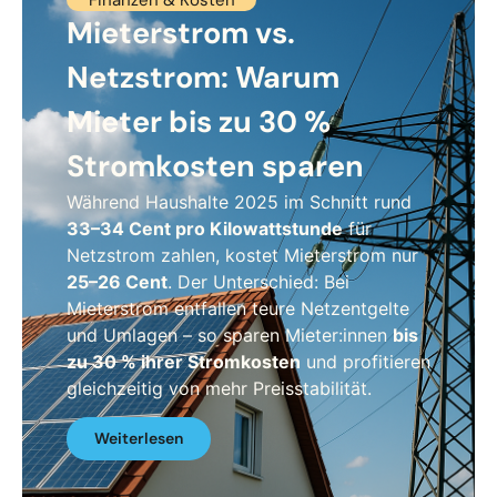
Finanzen & Kosten
Mieterstrom vs.
Netzstrom: Warum
Mieter bis zu 30 %
Stromkosten sparen
Während Haushalte 2025 im Schnitt rund
33–34 Cent pro Kilowattstunde
für
Netzstrom zahlen, kostet Mieterstrom nur
25–26 Cent
. Der Unterschied: Bei
Mieterstrom entfallen teure Netzentgelte
und Umlagen – so sparen Mieter:innen
bis
zu 30 % ihrer Stromkosten
und profitieren
gleichzeitig von mehr Preisstabilität.
Weiterlesen