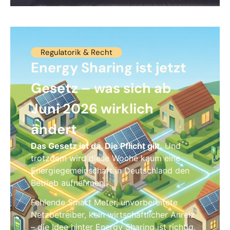
Regulatorik & Recht
Energy Sharing ist jetzt
Gesetz – was sich ab
Juni 2026 wirklich
ändert
Das Gesetz ist da. Die Pflicht gilt.
Und
trotzdem wird diese Woche kaum eine
Energiegemeinschaft in Deutschland den
Betrieb aufnehmen.
Fehlende Smart Meter, unvorbereitete
Netzbetreiber, kein wirtschaftlicher Anreiz
– die Idee hinter Energy Sharing ist richtig,