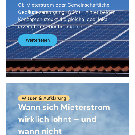
Ob Mieterstrom oder Gemeinschaftliche
Gebäudeversorgung (GGV) – hinter beiden
Konzepten steckt die gleiche Idee: lokal
erzeugten Strom fair nutzen.
Weiterlesen
Wissen & Aufklärung
Wann sich Mieterstrom
wirklich lohnt – und
wann nicht