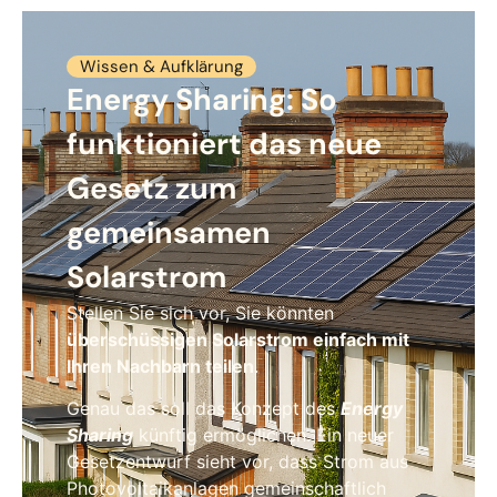
Wissen & Aufklärung
Energy Sharing: So
funktioniert das neue
Gesetz zum
gemeinsamen
Solarstrom
Stellen Sie sich vor, Sie könnten
überschüssigen Solarstrom einfach mit
Ihren Nachbarn teilen
.
Genau das soll das Konzept des
Energy
Sharing
künftig ermöglichen. Ein neuer
Gesetzentwurf sieht vor, dass Strom aus
Photovoltaikanlagen gemeinschaftlich