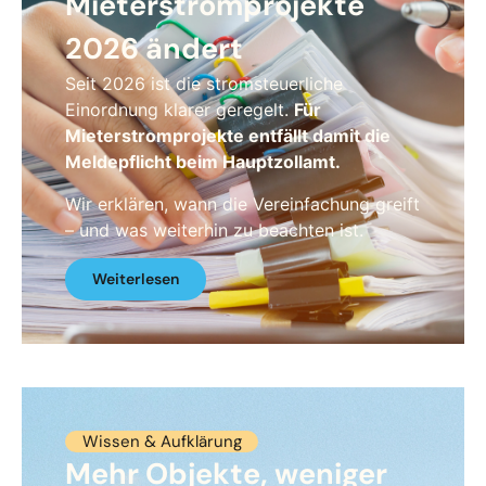
Mieterstromprojekte
2026 ändert
Seit 2026 ist die stromsteuerliche
Einordnung klarer geregelt.
Für
Mieterstromprojekte entfällt damit die
Meldepflicht beim Hauptzollamt.
Wir erklären, wann die Vereinfachung greift
– und was weiterhin zu beachten ist.
Weiterlesen
Wissen & Aufklärung
Mehr Objekte, weniger