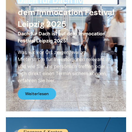
Dach für Dach live auf
dem Immocation Festival
Leipzig 2025
Dach für Dach ist auf dem Immocation
Festival Leipzig 2025!
Was wir vor Ort zeigen, warum
Mieterstrom für Investor:innen relevant ist
und wie Sie uns persönlich treffen oder
sich direkt einen Termin sichern können,
erfahren Sie hier.
Weiterlesen