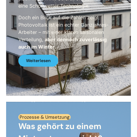
eine Schönwetter-Technologie.
Doch ein Blick auf die Zahlen zeigt:
Photovoltaik ist ein echter Ganzjahres-
Arbeiter – mit einer klaren saisonalen
Verteilung,
aber dennoch zuverlässig
auch im Winter.
Weiterlesen
Prozesse & Umsetzung
Was gehört zu einem