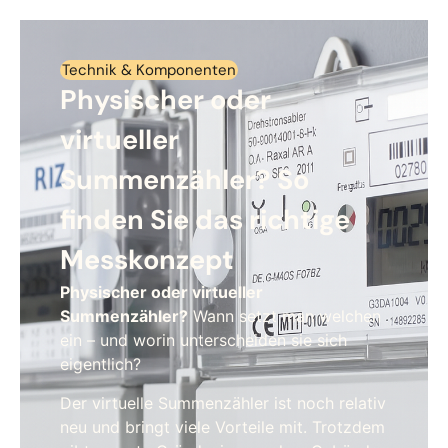
Technik & Komponenten
Physischer oder
virtueller
Summenzähler? So
finden Sie das richtige
Messkonzept​
Physischer oder virtueller
Summenzähler?
Wann setzt man welchen
ein – und worin unterscheiden sie sich
eigentlich?
Der virtuelle Summenzähler ist noch relativ
neu und bringt viele Vorteile mit. Trotzdem