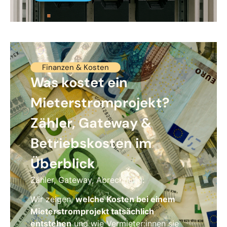
Finanzen & Kosten
Was kostet ein
Mieterstromprojekt?
Zähler, Gateway &
Betriebskosten im
Überblick
Zähler, Gateway, Abrechnung:
Wir zeigen,
welche Kosten bei einem
Mieterstromprojekt tatsächlich
entstehen
und wie Vermieter:innen sie