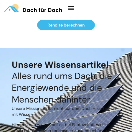
Rendite berechnen
Unsere Wissensartikel
Alles rund ums Dach, die
Energiewende und die
Menschen dahinter
Unsere Mission endet nicht auf dem Dach – sie beginnt
mit Wissen.
Hier erklären wir, worauf es bei Photovoltaik wirklich
ankommt. Wir zeigen technische Zusammenhänge, teilen