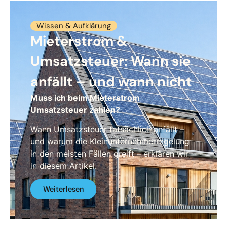
Wissen & Aufklärung
Mieterstrom &
Umsatzsteuer: Wann sie
anfällt – und wann nicht
Muss ich beim Mieterstrom
Umsatzsteuer zahlen?
Wann Umsatzsteuer tatsächlich anfällt –
und warum die Kleinunternehmerregelung
in den meisten Fällen greift – erklären wir
in diesem Artikel.
Weiterlesen