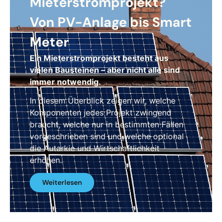
Mieterstromprojekt?
Von PV-Anlage bis Smart
Meter
Ein Mieterstromprojekt besteht aus
vielen Bausteinen – aber nicht alle sind
immer notwendig.
In diesem Überblick zeigen wir, welche
Komponenten jedes Projekt zwingend
braucht, welche nur in bestimmten Fällen
vorgeschrieben sind und welche optional
die Autarkie und Wirtschaftlichkeit
erhöhen.
Weiterlesen