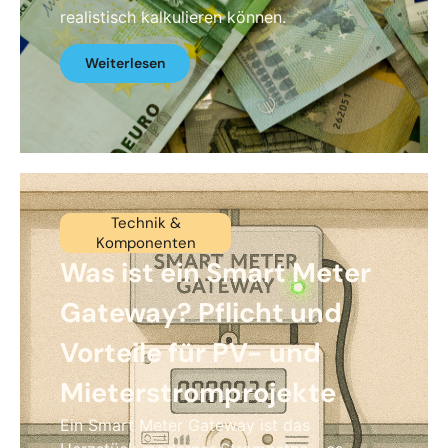
realistisch kalkulieren können.
Weiterlesen
Technik &
Komponenten
Was ist ein Smart Meter
Gateway? Pflicht und
Vorteile für PV- und
Mieterstromprojekte
Ein Smart Meter Gateway ist das