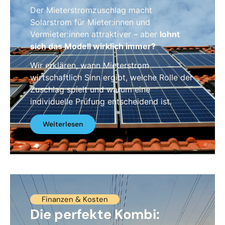
Der Mieterstromzuschlag macht
Solarstrom für Mieter:innen und
Vermieter:innen attraktiver – aber
lohnt
sich das Modell wirklich immer?
Wir erklären, wann Mieterstrom
wirtschaftlich Sinn ergibt, welche Rolle der
Zuschlag spielt und warum eine
individuelle Prüfung entscheidend ist.
Weiterlesen
Finanzen & Kosten
Die perfekte Kombi: