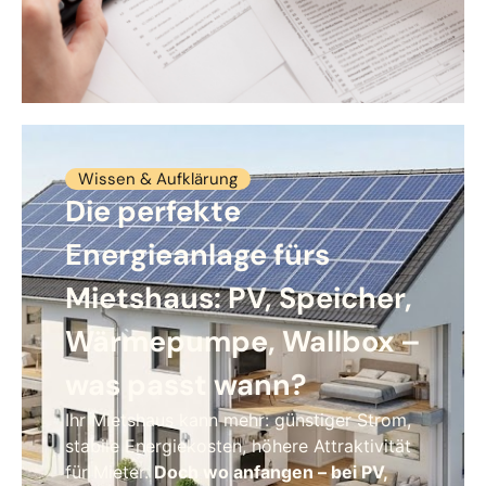
Wissen & Aufklärung
Die perfekte
Energieanlage fürs
Mietshaus: PV, Speicher,
Wärmepumpe, Wallbox –
was passt wann?
Ihr Mietshaus kann mehr: günstiger Strom,
stabile Energiekosten, höhere Attraktivität
für Mieter.
Doch wo anfangen – bei PV,